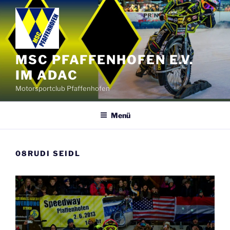
Zum
Inhalt
springen
MSC PFAFFENHOFEN E.V.
IM ADAC
Motorsportclub Pfaffenhofen
Menü
08RUDI SEIDL