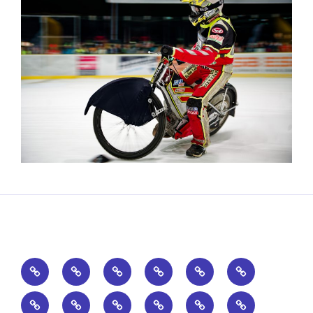
Home
Sportarten
Termine
Fotos
Intern
History
Fundstücke
Hopfenland-
DRIFT
DRIFT
DRIFT
DRIFT