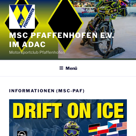
Zum
Inhalt
springen
MSC PFAFFENHOFEN E.V.
IM ADAC
Motorsportclub Pfaffenhofen
Menü
INFORMATIONEN (MSC-PAF)