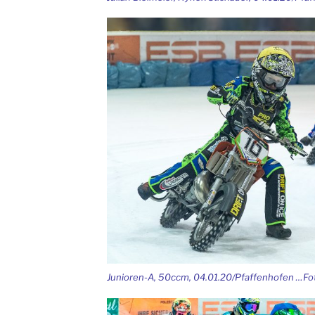
Junioren-A, 50ccm, 04.01.20/Pfaffenhofen …Fot