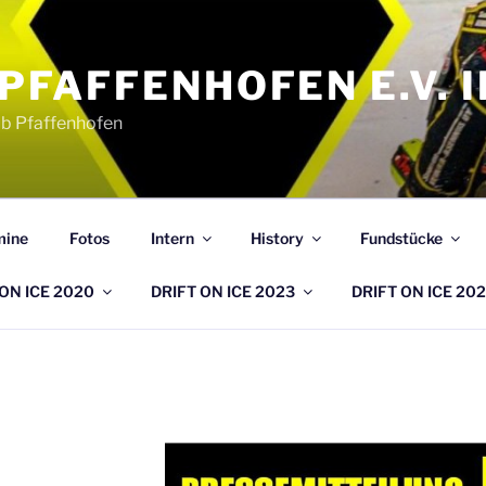
PFAFFENHOFEN E.V. 
b Pfaffenhofen
mine
Fotos
Intern
History
Fundstücke
ON ICE 2020
DRIFT ON ICE 2023
DRIFT ON ICE 20