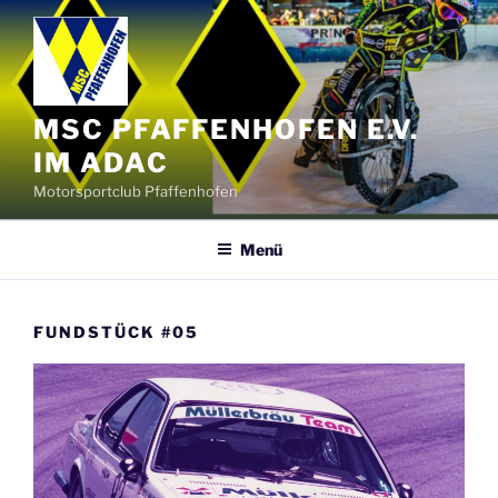
Zum
Inhalt
springen
MSC PFAFFENHOFEN E.V.
IM ADAC
Motorsportclub Pfaffenhofen
Menü
FUNDSTÜCK #05