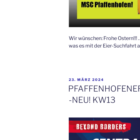
Wir wünschen: Frohe Ostern!!! …
was es mit der Eier-Suchfahrt au
VERÖFFENTLICHT
23. MÄRZ 2024
AM
PFAFFENHOFENE
-NEU! KW13