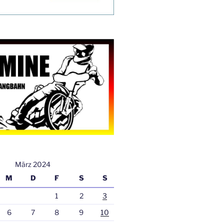
März 2024
M
D
F
S
S
1
2
3
6
7
8
9
10