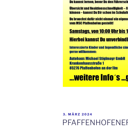
VERÖFFENTLICHT
3. MÄRZ 2024
AM
PFAFFENHOFENE