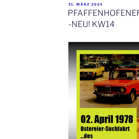
VERÖFFENTLICHT
31. MÄRZ 2024
AM
PFAFFENHOFENE
-NEU! KW14