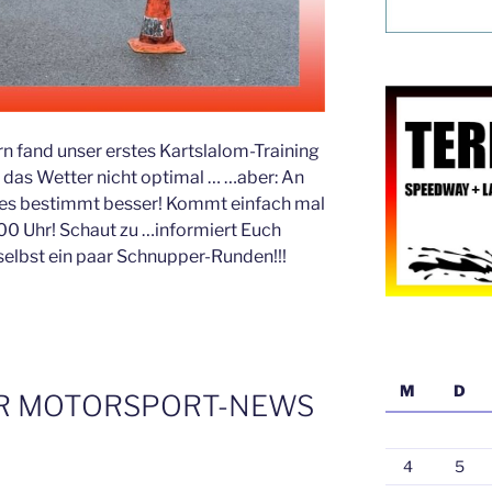
 fand unser erstes Kartslalom-Training
r das Wetter nicht optimal … …aber: An
es bestimmt besser! Kommt einfach mal
00 Uhr! Schaut zu …informiert Euch
selbst ein paar Schnupper-Runden!!!
M
D
R MOTORSPORT-NEWS
4
5