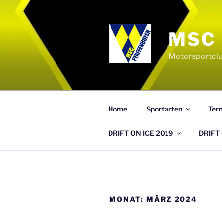
Zum
Inhalt
springen
MSC 
Motorsportclu
Home
Sportarten
Ter
DRIFT ON ICE 2019
DRIFT 
MONAT:
MÄRZ 2024