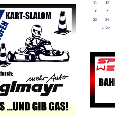
11
12
18
19
25
26
« Feb.