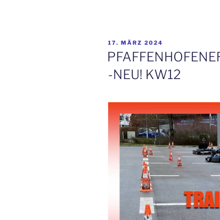
VERÖFFENTLICHT
17. MÄRZ 2024
AM
PFAFFENHOFENE
-NEU! KW12