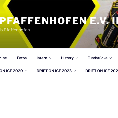
PFAFFENHOFEN E.V. 
b Pfaffenhofen
mine
Fotos
Intern
History
Fundstücke
ON ICE 2020
DRIFT ON ICE 2023
DRIFT ON ICE 20