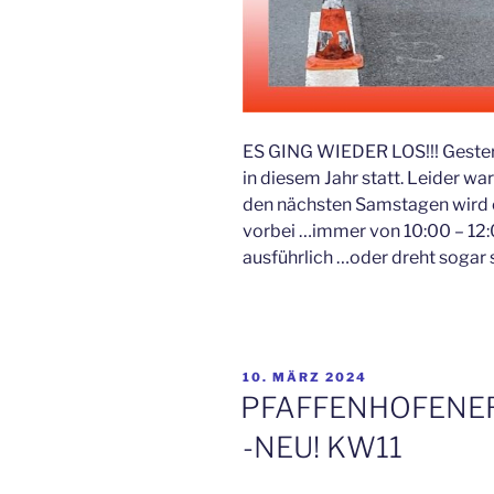
ES GING WIEDER LOS!!! Gestern
in diesem Jahr statt. Leider wa
den nächsten Samstagen wird 
vorbei …immer von 10:00 – 12:
ausführlich …oder dreht sogar 
VERÖFFENTLICHT
10. MÄRZ 2024
AM
PFAFFENHOFENE
-NEU! KW11