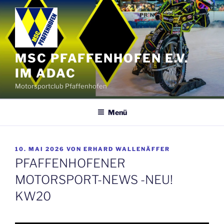
Zum
Inhalt
springen
MSC PFAFFENHOFEN E.V.
IM ADAC
Motorsportclub Pfaffenhofen
Menü
VERÖFFENTLICHT
10. MAI 2026
VON
ERHARD WALLENÄFFER
AM
PFAFFENHOFENER
MOTORSPORT-NEWS -NEU!
KW20