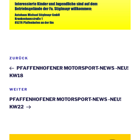
Beitragsnavigation
Vorheriger
ZURÜCK
Beitrag
PFAFFENHOFENER MOTORSPORT-NEWS -NEU!
KW18
Nächster
WEITER
Beitrag
PFAFFENHOFENER MOTORSPORT-NEWS -NEU!
KW22