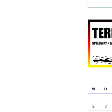
M
D
2
3