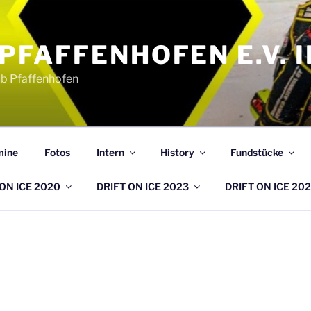
PFAFFENHOFEN E.V. 
b Pfaffenhofen
mine
Fotos
Intern
History
Fundstücke
ON ICE 2020
DRIFT ON ICE 2023
DRIFT ON ICE 20
4