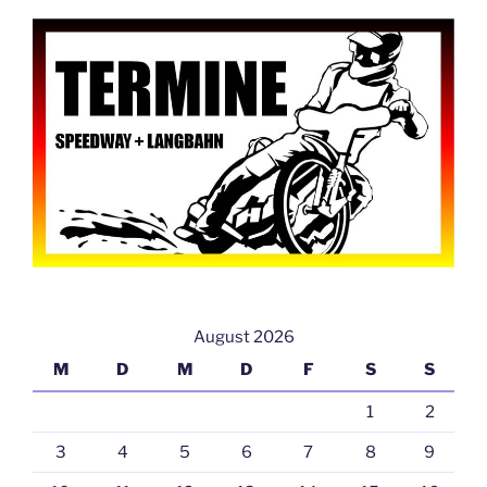
August 2026
M
D
M
D
F
S
S
1
2
3
4
5
6
7
8
9