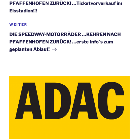
PFAFFENHOFEN ZURÜCK! …Ticketvorverkauf im
Eisstadion!!!
Nächster
WEITER
Beitrag
DIE SPEEDWAY-MOTORRÄDER …KEHREN NACH
PFAFFENHOFEN ZURÜCK! …erste Info´s zum
geplanten Ablauf!