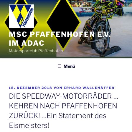
Zum
Inhalt
springen
MSC PFAFFENHOFEN E.V.
IM ADAC
Motorsportclub Pfaffenhofen
Menü
VERÖFFENTLICHT
15. DEZEMBER 2018
VON
ERHARD WALLENÄFFER
AM
DIE SPEEDWAY-MOTORRÄDER …
KEHREN NACH PFAFFENHOFEN
ZURÜCK! …Ein Statement des
Eismeisters!