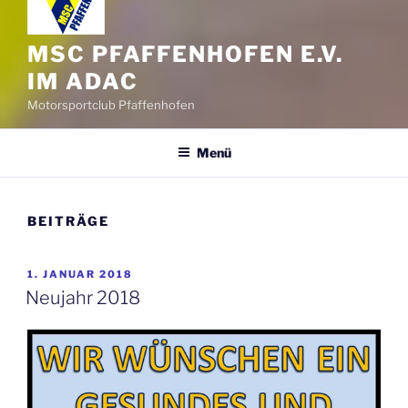
MSC PFAFFENHOFEN E.V.
IM ADAC
Motorsportclub Pfaffenhofen
Menü
BEITRÄGE
VERÖFFENTLICHT
1. JANUAR 2018
AM
Neujahr 2018