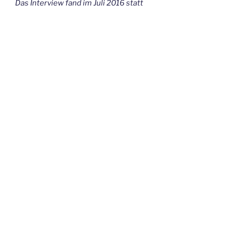
Das Interview fand im Juli 2016 statt
„MSC-
weiterlesen
Fahrer
Valentin
Grobauer
gibt
Seitennummerierung
Vorherige
Seite
60
in