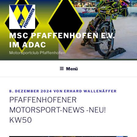
Zum
Inhalt
springen
MSC PFAFFENHOFEN E.V.
IM ADAC
Motorsportclub Pfaffenhofen
Menü
VERÖFFENTLICHT
8. DEZEMBER 2024
VON
ERHARD WALLENÄFFER
AM
PFAFFENHOFENER
MOTORSPORT-NEWS -NEU!
KW50