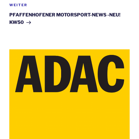
Nächster
WEITER
Beitrag
PFAFFENHOFENER MOTORSPORT-NEWS -NEU!
KW50