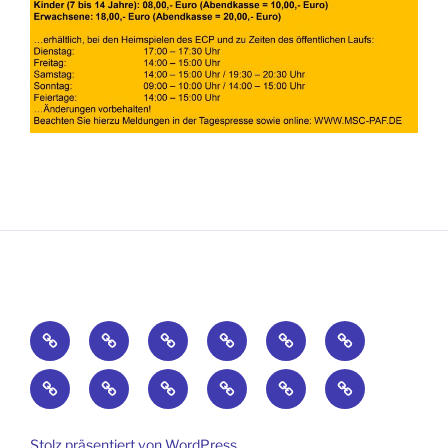
Home
Sportarten
Termine
Fotos
Intern
History
Fundstücke
Hopfenland-
DRIFT
DRIFT
DRIFT
DRIFT
Rallye
ON
ON
ON
ON
Sprint
ICE
ICE
ICE
ICE
Stolz präsentiert von WordPress