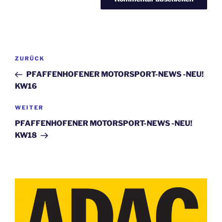
Beitragsnavigation
Vorheriger
ZURÜCK
Beitrag
PFAFFENHOFENER MOTORSPORT-NEWS -NEU!
KW16
Nächster
WEITER
Beitrag
PFAFFENHOFENER MOTORSPORT-NEWS -NEU!
KW18