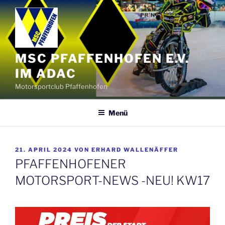
Zum
Inhalt
springen
MSC PFAFFENHOFEN E.V.
IM ADAC
Motorsportclub Pfaffenhofen
Menü
VERÖFFENTLICHT
21. APRIL 2024
VON
ERHARD WALLENÄFFER
AM
PFAFFENHOFENER
MOTORSPORT-NEWS -NEU! KW17