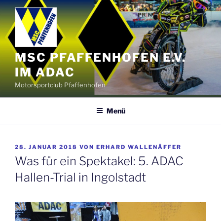
Zum
Inhalt
springen
MSC PFAFFENHOFEN E.V.
IM ADAC
Motorsportclub Pfaffenhofen
Menü
VERÖFFENTLICHT
28. JANUAR 2018
VON
ERHARD WALLENÄFFER
AM
Was für ein Spektakel: 5. ADAC
Hallen-Trial in Ingolstadt